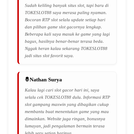
Sudah keliling banyak situs slot, tapi baru di
TOKESLOT88 saya merasa paling nyaman.
Bocoran RTP slot selalu update setiap hari
dan pilihan game slot gacornya lengkap.
Beberapa kali saya masuk ke game yang lagi
bagus, hasilnya benar-benar terasa beda.
Nggak heran kalau sekarang TOKESLOT88
jadi situs slot favorit saya.
Nathan Surya
Kalau lagi cari slot gacor hari ini, saya
selalu cek TOKESLOT88 dulu. Informasi RTP
slot gampang maxwin yang dibagikan cukup
membantu buat menentukan game yang mau
dimainkan. Website juga ringan, bonusnya
lumayan, jadi pengalaman bermain terasa
lebih seru setiap harinya.