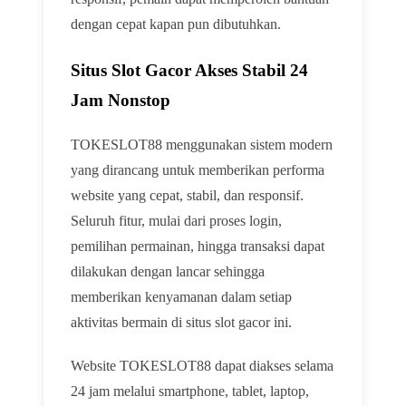
dengan cepat kapan pun dibutuhkan.
Situs Slot Gacor Akses Stabil 24
Jam Nonstop
TOKESLOT88 menggunakan sistem modern
yang dirancang untuk memberikan performa
website yang cepat, stabil, dan responsif.
Seluruh fitur, mulai dari proses login,
pemilihan permainan, hingga transaksi dapat
dilakukan dengan lancar sehingga
memberikan kenyamanan dalam setiap
aktivitas bermain di situs slot gacor ini.
Website TOKESLOT88 dapat diakses selama
24 jam melalui smartphone, tablet, laptop,