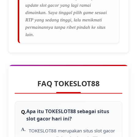
update slot gacor yang lagi ramai
dimainkan. Saya tinggal pilih game sesuai
RTP yang sedang tinggi, lalu menikmati
permainannya tanpa ribet pindah ke situs
lain.
FAQ TOKESLOT88
Apa itu TOKESLOT88 sebagai situs
slot gacor hari ini?
TOKESLOT88 merupakan situs slot gacor