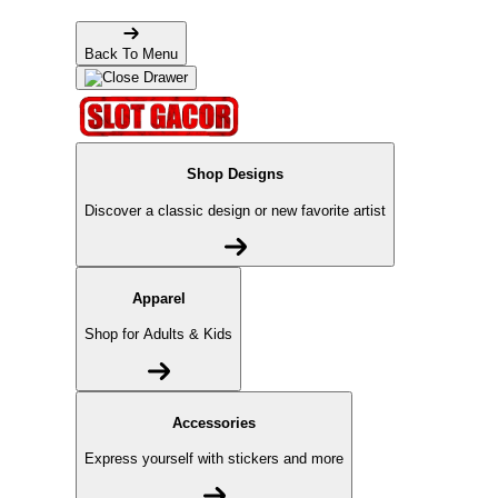
Back To Menu
Shop Designs
Discover a classic design or new favorite artist
Apparel
Shop for Adults & Kids
Accessories
Express yourself with stickers and more