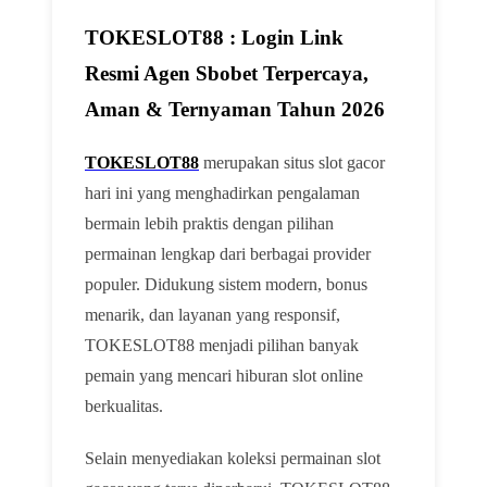
TOKESLOT88 : Login Link
Resmi Agen Sbobet Terpercaya,
Aman & Ternyaman Tahun 2026
TOKESLOT88
merupakan situs slot gacor
hari ini yang menghadirkan pengalaman
bermain lebih praktis dengan pilihan
permainan lengkap dari berbagai provider
populer. Didukung sistem modern, bonus
menarik, dan layanan yang responsif,
TOKESLOT88 menjadi pilihan banyak
pemain yang mencari hiburan slot online
berkualitas.
Selain menyediakan koleksi permainan slot