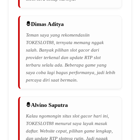
Dimas Aditya
Teman saya yang rekomendasiin
TOKESLOT88, ternyata memang nggak
salah. Banyak pilihan slot gacor dari
provider terkenal dan update RTP slot
terbaru selalu ada. Beberapa game yang
saya coba lagi bagus performanya, jadi lebih
percaya diri saat bermain.
Alvino Saputra
Kalau ngomongin situs slot gacor hari ini,
TOKESLOT88 menurut saya layak masuk
daftar. Website cepat, pilihan game lengkap,
dan update RTP slotnya rutin. Jadi nggak