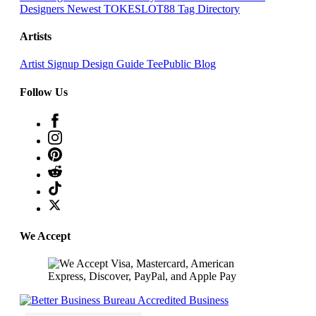
Designers
Newest TOKESLOT88
Tag Directory
Artists
Artist Signup
Design Guide
TeePublic Blog
Follow Us
We Accept