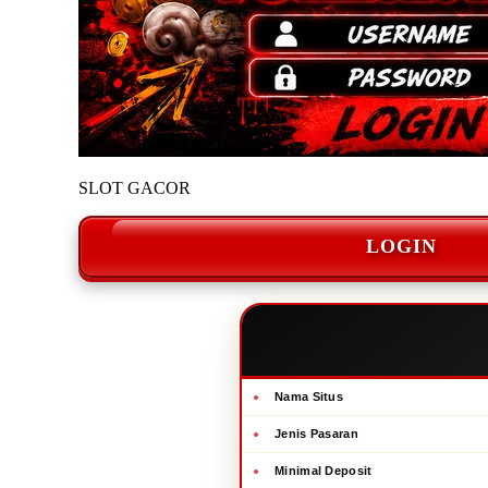
SLOT GACOR
LOGIN
Nama Situs
Jenis Pasaran
Minimal Deposit