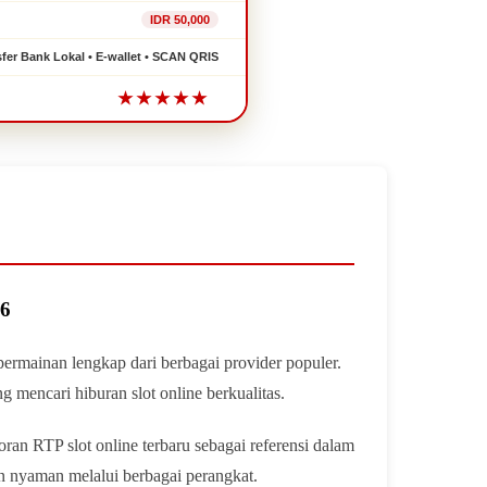
IDR 50,000
sfer Bank Lokal • E-wallet • SCAN QRIS
26
permainan lengkap dari berbagai provider populer.
encari hiburan slot online berkualitas.
n RTP slot online terbaru sebagai referensi dalam
n nyaman melalui berbagai perangkat.