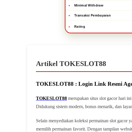
Minimal Withdraw
Transaksi Pembayaran
Rating
Artikel TOKESLOT88
TOKESLOT88 : Login Link Resmi Age
TOKESLOT88
merupakan situs slot gacor hari i
Didukung sistem modern, bonus menarik, dan layan
Selain menyediakan koleksi permainan slot gacor 
memilih permainan favorit. Dengan tampilan websit