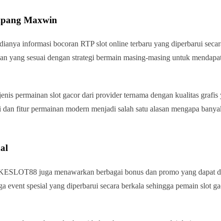
ampang Maxwin
nya informasi bocoran RTP slot online terbaru yang diperbarui secar
an yang sesuai dengan strategi bermain masing-masing untuk mendapa
 permainan slot gacor dari provider ternama dengan kualitas grafis y
dan fitur permainan modern menjadi salah satu alasan mengapa banyak
al
KESLOT88 juga menawarkan berbagai bonus dan promo yang dapat din
a event spesial yang diperbarui secara berkala sehingga pemain slot g