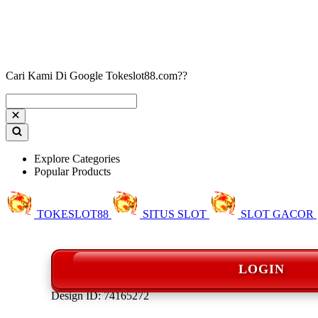
Cari Kami Di Google Tokeslot88.com??
Explore Categories
Popular Products
TOKESLOT88
SITUS SLOT
SLOT GACOR
LOGIN
Design ID: 74165272