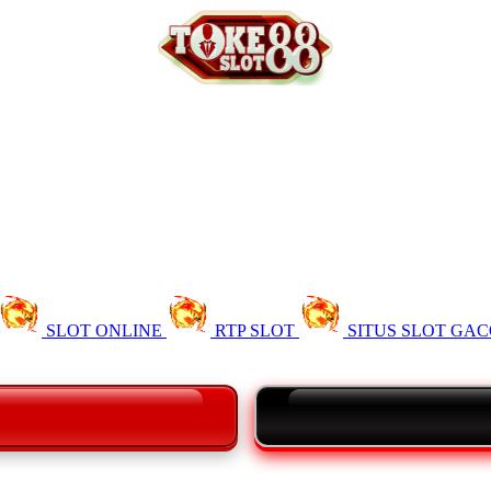
SLOT ONLINE
RTP SLOT
SITUS SLOT GA